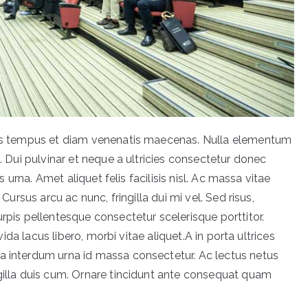
acus tempus et diam venenatis maecenas. Nulla elementum
t. Dui pulvinar et neque a ultricies consectetur donec
is urna. Amet aliquet felis facilisis nisl. Ac massa vitae
 Cursus arcu ac nunc, fringilla dui mi vel. Sed risus,
urpis pellentesque consectetur scelerisque porttitor.
avida lacus libero, morbi vitae aliquet.A in porta ultrices
a interdum urna id massa consectetur. Ac lectus netus
ngilla duis cum. Ornare tincidunt ante consequat quam