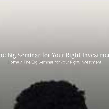
he Big Seminar for Your Right Investme
Home
The Big Seminar for Your Right Investment