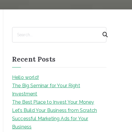
S
e
a
r
Recent Posts
c
h
Hello world!
The Big Seminar for Your Right
Investment
The Best Place to Invest Your Money
Let’s Build Your Business from Scratch
Successful Marketing Ads for Your
Business